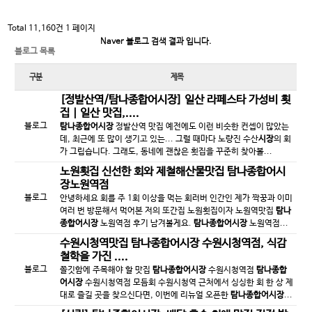
Total 11,160건
1 페이지
Naver 블로그 검색 결과 입니다.
블로그 목록
구분
제목
[정발산역/
탐나종합어시장
] 일산 라페스타 가성비 횟
집 | 일산 맛집,....
블로그
탐나종합어시장
정발산역 맛집 예전에도 이런 비슷한 컨셉이 많았는
데, 최근에 또 많이 생기고 있는... 그럴 때마다 노량진 수산
시장
의 회
가 그립습니다. 그래도, 동네에 괜찮은 횟집을 꾸준히 찾아볼...
노원횟집 신선한 회와 제철해산물맛집
탐나종합어시
장
노원역점
블로그
안녕하세요 회를 주 1회 이상을 먹는 회러버 인간인 제가 짝꿍과 이미
여러 번 방문해서 먹어본 저의 또간집 노원횟집이자 노원역맛집
탐나
종합어시장
노원역점 후기 남겨볼게요.
탐나종합어시장
노원역점...
수원시청역맛집
탐나종합어시장
수원시청역점, 식감
철학을 가진 ....
블로그
쫄깃함에 주목해야 할 맛집
탐나종합어시장
수원시청역점
탐나종합
어시장
수원시청역점 모듬회 수원시청역 근처에서 싱싱한 회 한 상 제
대로 즐길 곳을 찾으신다면, 이번에 리뉴얼 오픈한
탐나종합어시장
...