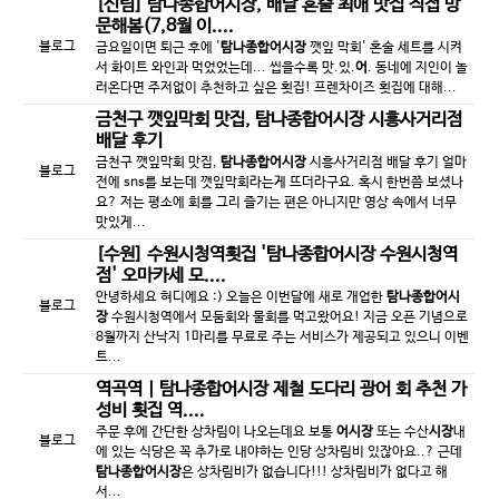
[신림]
탐나종합어시장
, 배달 혼술 최애 맛집 직접 방
문해봄(7,8월 이....
블로그
금요일이면 퇴근 후에 '
탐나종합어시장
깻잎 막회' 혼술 세트를 시켜
서 화이트 와인과 먹었었는데... 씹을수록 맛.있.
어
. 동네에 지인이 놀
러온다면 주저없이 추천하고 싶은 횟집! 프렌차이즈 횟집에 대해...
금천구 깻잎막회 맛집,
탐나종합어시장
시흥사거리점
배달 후기
금천구 깻잎막회 맛집,
탐나종합어시장
시흥사거리점 배달 후기 얼마
블로그
전에 sns를 보는데 깻잎막회라는게 뜨더라구요. 혹시 한번쯤 보셨나
요? 저는 평소에 회를 그리 즐기는 편은 아니지만 영상 속에서 너무
맛있게...
[수원] 수원시청역횟집 '
탐나종합어시장
수원시청역
점' 오마카세 모....
안녕하세요 혀디에요 :) 오늘은 이번달에 새로 개업한
탐나종합어시
블로그
장
수원시청역에서 모둠회와 물회를 먹고왔어요! 지금 오픈 기념으로
8월까지 산낙지 1마리를 무료로 주는 서비스가 제공되고 있으니 이벤
트...
역곡역 |
탐나종합어시장
제철 도다리 광어 회 추천 가
성비 횟집 역....
주문 후에 간단한 상차림이 나오는데요 보통
어시장
또는 수산
시장
내
블로그
에 있는 식당은 꼭 추가로 내야하는 인당 상차림비 있잖아요..? 근데
탐나종합어시장
은 상차림비가 없습니다!!! 상차림비가 없다고 해
서...