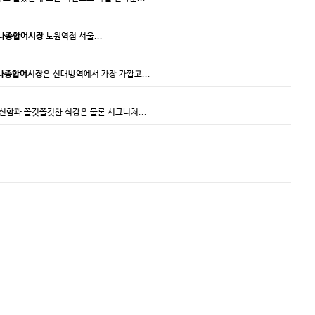
나종합어시장
노원역점 서울...
나종합어시장
은 신대방역에서 가장 가깝고...
선함과 쫄깃쫄깃한 식감은 물론 시그니처...