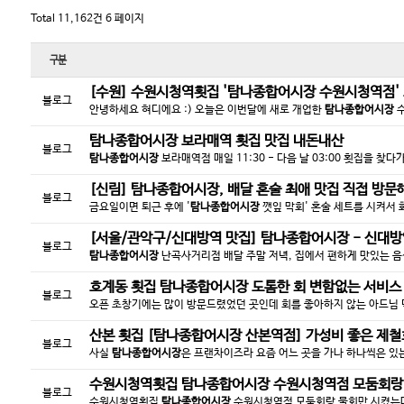
Total 11,162건
6 페이지
구분
[수원] 수원시청역횟집 '
탐나종합어시장
수원시청역점' 오
블로그
안녕하세요 혀디에요 :) 오늘은 이번달에 새로 개업한
탐나종합어시장
수
탐나종합어시장
보라매역 횟집 맛집 내돈내산
블로그
탐나종합어시장
보라매역점 매일 11:30 - 다음 날 03:00 횟집을 찾
[신림]
탐나종합어시장
, 배달 혼술 최애 맛집 직접 방문해봄
블로그
금요일이면 퇴근 후에 '
탐나종합어시장
깻잎 막회' 혼술 세트를 시켜서 
[서울/관악구/신대방역 맛집]
탐나종합어시장
- 신대방역
블로그
탐나종합어시장
난곡사거리점 배달 주말 저녁, 집에서 편하게 맛있는 음식
호계동 횟집
탐나종합어시장
도톰한 회 변함없는 서비스
블로그
오픈 초창기에는 많이 방문드렸었던 곳인데 회를 좋아하지 않는 아드님 
산본 횟집 [
탐나종합어시장
산본역점] 가성비 좋은 제철회 
블로그
사실
탐나종합어시장
은 프랜차이즈라 요즘 어느 곳을 가나 하나씩은 있는
수원시청역횟집
탐나종합어시장
수원시청역점 모둠회랑 물
블로그
수원시청역횟집
탐나종합어시장
수원시청역점 모둠회랑 물회만 시켰는데요