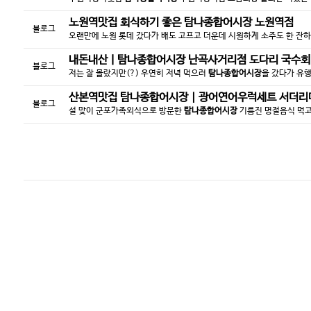
노원역맛집 회식하기 좋은
탐나종합어시장
노원역점
블로그
오랜만에 노원 롯데 갔다가 배도 고프고 더운데 시원하게 소주도 한 잔
내돈내산ㅣ
탐나종합어시장
난곡사거리점 도다리 국수회
블로그
저는 잘 몰랐지만(?) 우연히 저녁 먹으러
탐나종합어시장
을 갔다가 유
산본역맛집
탐나종합어시장
| 광어연어우럭세트 서더리매
블로그
설 맞이 군포가족외식으로 방문한
탐나종합어시장
기름진 명절음식 먹고