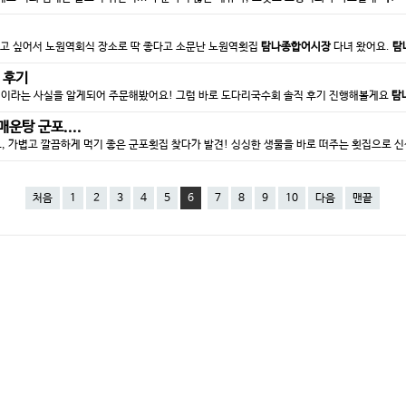
하고 싶어서 노원역회식 장소로 딱 좋다고 소문난 노원역횟집
탐나종합어시장
다녀 왔어요.
탐
 후기
행이라는 사실을 알게되어 주문해봤어요! 그럼 바로 도다리국수회 솔직 후기 진행해볼게요
탐
운탕 군포....
, 가볍고 깔끔하게 먹기 좋은 군포횟집 찾다가 발견! 싱싱한 생물을 바로 떠주는 횟집으로 신
처음
1
2
3
4
5
6
7
8
9
10
다음
맨끝