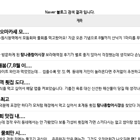
Naver 블로그 검색 결과 입니다.
제목
마카세 모....
원시청역에서 모둠회와 물회를 먹고왔어요! 지금 오픈 기념으로 8월까지 산낙지 1마리를 무료
다가 방문하게 된
탐나종합어시장
보라매역점 후기가 별로 좋지 않아서 걱정했는데 생각보다 손님도
(7,8월 이....
화이트 와인과 먹었었는데... 씹을수록 맛.있.
어
. 동네에 지인이 놀러온다면 주저없이 추천하고 
 횟집 도다....
을 먹고 싶어서 배달 앱을 켜보았습니다. 기름진 육류 대신 신선한 해산물이 당길 때 생각나는
 최고
덕분에 포장만 하다가 모처럼 매장에서 먹고 싶어서 호계동 횟집
탐나종합어시장
을 찾았다 3
맛집 내....
데 정작 우리 동네에서는 안 가봤었다 보통 가성비 횟집에 가면 스끼다시는 없고 쌈이랑 쌈장만
회만 시....
 저희 집에는 물꼬기 귀신이... 주문하지 않은 메뉴가, 그것도 오징어회가 나오길래
어
? 